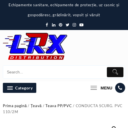
Skip
Echipamente sanitare, echipamente de protecție, uz casnic și
to
content
gospodăresc, grădinărit, vopsit și văruit
Category
MENU
Prima pagină
/
Țeavă
/
Teava PP/PVC
/ CONDUCTA SCURG. PVC
110/2M