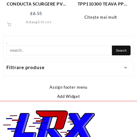
CONDUCTA SCURGERE PVC
TPP110300 TEAVA PP
32/2M
MULTISTRAT 110X3M
£
6.55
Citește mai mult
Adaugă în coș
.
Filtrare produse
Assign footer menu
Add Widget