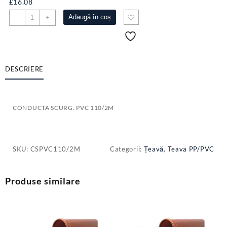
£
16.08
Cantitate
Adaugă în coș
-
+
CONDUCTA
SCURG.
PVC
110/2M
DESCRIERE
CONDUCTA SCURG. PVC 110/2M
SKU:
CSPVC110/2M
Categorii:
Țeavă
,
Teava PP/PVC
Produse similare