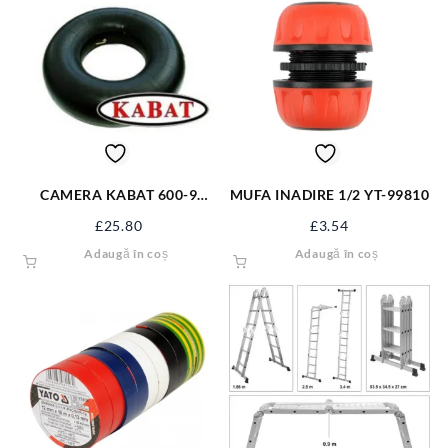
CAMERA KABAT 600-9
MUFA INADIRE 1/2 YT-99810
V6.02.2 600-9KB
£
25.80
£
3.54
Adaugă în coș
Adaugă în coș