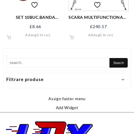
SET 10BUC.BANDA
SCARA MULTIFUNCTIONALA
IZOLATOARE PVC19MM
3,4 M 4X3 TREPTE 17704
£
8.66
£
240.57
x12M YT-8156
Adaugă în coș
Adaugă în coș
.
Filtrare produse
Assign footer menu
Add Widget