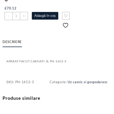
£
70.12
Cantitate
Adaugă în coș
-
+
APARAT
FACUT
CARNATI
3L
PH-
DESCRIERE
1652-
3
APARAT FACUT CARNATI 3L PH-1652-3
SKU:
PH-1652-3
Categorie:
Uz casnic si gospodaresc
Produse similare