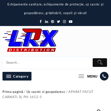
Skip
Echipamente sanitare, echipamente de protecție, uz casnic și
to
content
gospodăresc, grădinărit, vopsit și văruit
Category
MENU
Prima pagină
/
Uz casnic si gospodaresc
/ APARAT FACUT
CARNATI 3L PH-1652-3