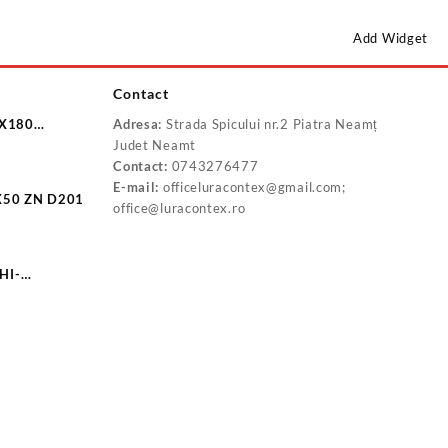
Add Widget
Contact
8X180
Adresa:
Strada Spicului nr.2 Piatra Neamț
0
Judet Neamt
Contact:
0743276477
E-mail:
officeluracontex@gmail.com;
X50 ZN D201
office@luracontex.ro
HI-