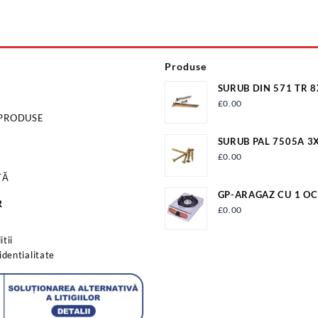
Produse
SURUB DIN 571 TR 
ZN/100 S571M8X18
£
0.00
 PRODUSE
SURUB PAL 7505A 3
£
0.00
TĂ
GP-ARAGAZ CU 1 OC
R
APRINDERE QUARTZ
£
0.00
s
tii
identialitate