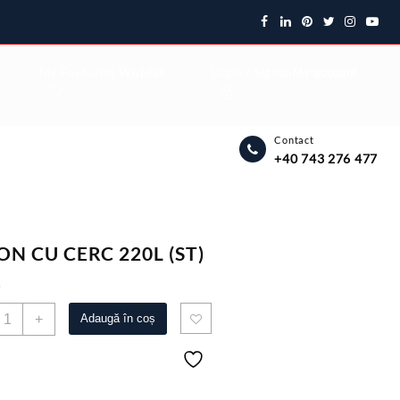
My Favourite
Wishlist
Login / Signup
My account
Contact
+40 743 276 477
ON CU CERC 220L (ST)
5
antitate
+
Adaugă în coș
IDON
U
ERC
20L