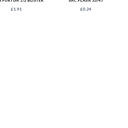
 FURTUN 1/2 BLISTER
SAC PLASA 33/47
£
1.91
£
0.24