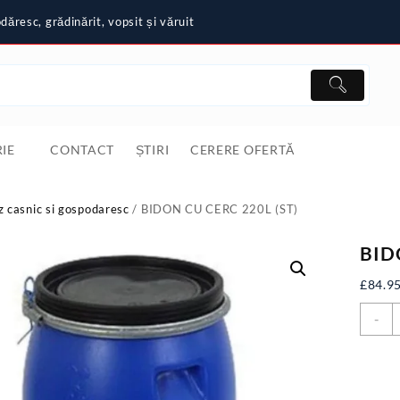
ăresc, grădinărit, vopsit și văruit
IE
CONTACT
ȘTIRI
CERERE OFERTĂ
z casnic si gospodaresc
/ BIDON CU CERC 220L (ST)
BID
£
84.9
C
-
B
C
C
2