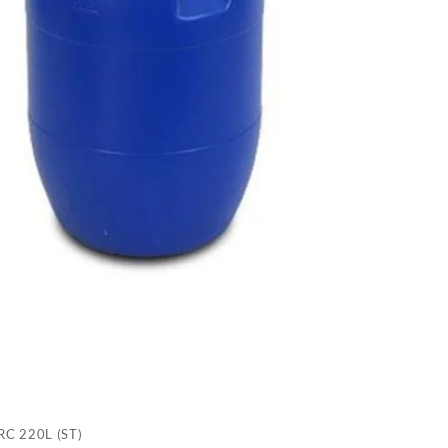
(
C 220L (ST)