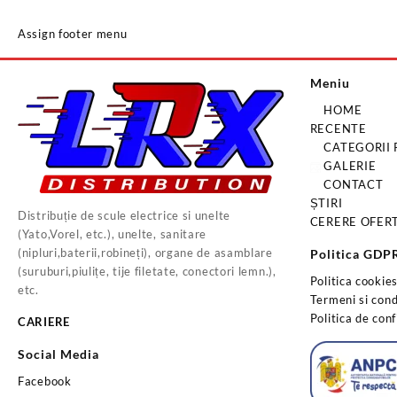
Assign footer menu
Meniu
HOME
RECENTE
CATEGORII
GALERIE
CONTACT
ȘTIRI
Distribuție de scule electrice si unelte
CERERE OFER
(Yato,Vorel, etc.), unelte, sanitare
(nipluri,baterii,robineți), organe de asamblare
Politica GDP
(suruburi,piulițe, tije filetate, conectori lemn.),
Politica cookie
etc.
Termeni si condi
Politica de conf
CARIERE
Social Media
Facebook