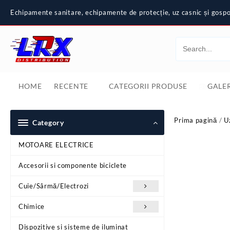
Skip
Echipamente sanitare, echipamente de protecție, uz casnic și gospod
to
content
HOME
RECENTE
CATEGORII PRODUSE
GALER
Prima pagină
/
U
Category
MOTOARE ELECTRICE
Accesorii si componente biciclete
Cuie/Sârmă/Electrozi
Chimice
Dispozitive si sisteme de iluminat