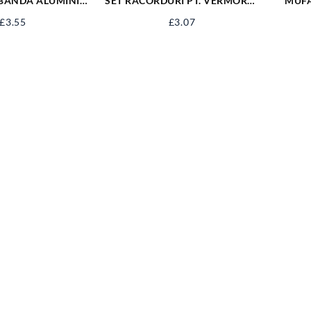
 BANDA ALUMINIU
SET RACORDURI PT. VERMOREL
MUFA
M SPBA10X48
89538
£
3.55
£
3.07