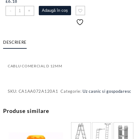
£
6.18
Cantitate
Adaugă în coș
-
+
CABLU
COMERCIAL
D
12MM
DESCRIERE
CABLU COMERCIAL D 12MM
SKU:
CA1AA072A120A1
Categorie:
Uz casnic si gospodaresc
Produse similare