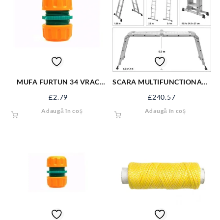
MUFA FURTUN 34 VRAC
SCARA MULTIFUNCTIONALA
89231
3,4 M 4X3 TREPTE 17704
£
2.79
£
240.57
Adaugă în coș
Adaugă în coș