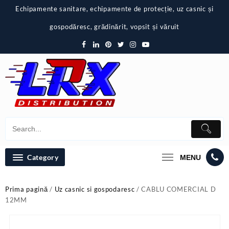
Skip
Echipamente sanitare, echipamente de protecție, uz casnic și
to
content
gospodăresc, grădinărit, vopsit și văruit
Category
MENU
Prima pagină
/
Uz casnic si gospodaresc
/ CABLU COMERCIAL D
12MM