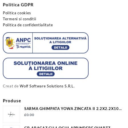
Politica GDPR
Politica cookies
Termeni si conditii
Politica de confidentialitate
Creat de
Wolf Software Solutions S.R.L.
Produse
SARMA GHIMPATA YOWA ZINCATA II 2.2X2.2X100
S1342
£
0.00
GP-ARAGAZ CU 1 OCHI-APRINDERE QUARTZ