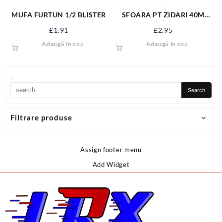
MUFA FURTUN 1/2 BLISTER
SFOARA PT ZIDARI 40M
17490
£
1.91
£
2.95
Adaugă în coș
Adaugă în coș
.
Filtrare produse
Assign footer menu
Add Widget