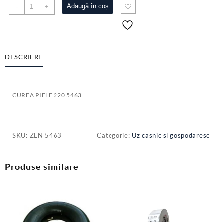
Cantitate
Adaugă în coș
-
+
CUREA
PIELE
220
5463
DESCRIERE
CUREA PIELE 220 5463
SKU:
ZLN 5463
Categorie:
Uz casnic si gospodaresc
Produse similare