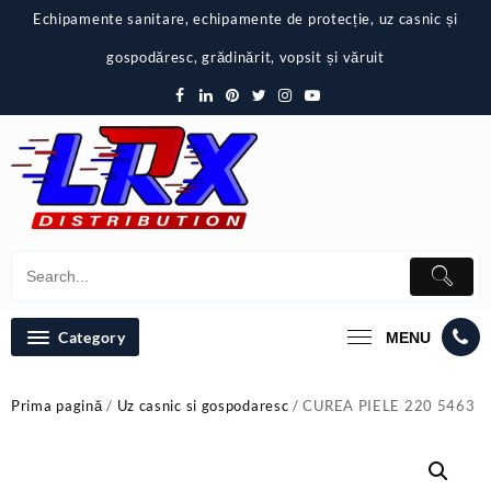
Skip
Echipamente sanitare, echipamente de protecție, uz casnic și
to
content
gospodăresc, grădinărit, vopsit și văruit
Category
MENU
Prima pagină
/
Uz casnic si gospodaresc
/ CUREA PIELE 220 5463