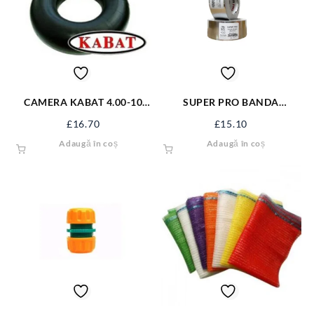
CAMERA KABAT 4.00-10
SUPER PRO BANDA
TR13 400-10KB
ALUMINIU 50MX48MM
£
16.70
£
15.10
SPBA50X48M
Adaugă în coș
Adaugă în coș