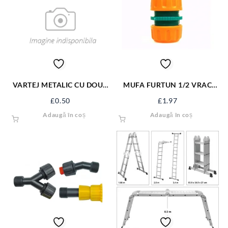
VARTEJ METALIC CU DOUA
MUFA FURTUN 1/2 VRAC
INELE 28X18
89229
£
0.50
£
1.97
Adaugă în coș
Adaugă în coș