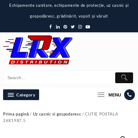
Skip
Echipamente sanitare, echipamente de protecție, uz casnic și
to
content
gospodăresc, grădinărit, vopsit și văruit
Category
MENU
Prima pagină
/
Uz casnic si gospodaresc
/ CUTIE POSTALA
26X19X7.5