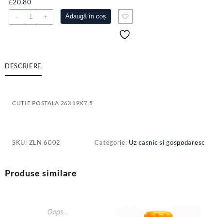
£
20.80
Cantitate
Adaugă în coș
-
+
CUTIE
POSTALA
26X19X7.5
DESCRIERE
CUTIE POSTALA 26X19X7.5
SKU:
ZLN 6002
Categorie:
Uz casnic si gospodaresc
Produse similare