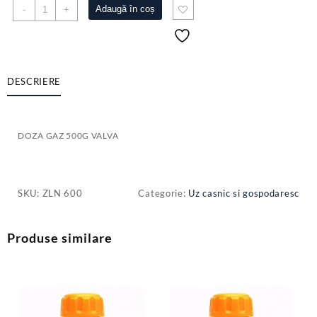
Cantitate
Adaugă în coș
-
+
DOZA
GAZ
500G
VALVA
DESCRIERE
DOZA GAZ 500G VALVA
SKU:
ZLN 600
Categorie:
Uz casnic si gospodaresc
Produse similare