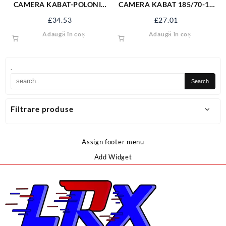
CAMERA KABAT-POLONIA
CAMERA KABAT 185/70-15
650-16 650/16KB
TR13 C344
£
34.53
£
27.01
Adaugă în coș
Adaugă în coș
.
Filtrare produse
Assign footer menu
Add Widget