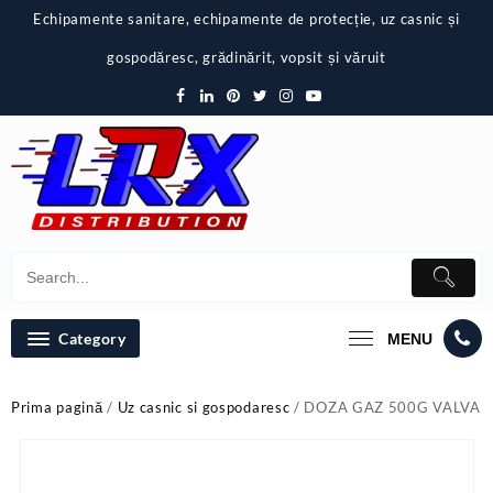
Skip
Echipamente sanitare, echipamente de protecție, uz casnic și
to
content
gospodăresc, grădinărit, vopsit și văruit
Category
MENU
Prima pagină
/
Uz casnic si gospodaresc
/ DOZA GAZ 500G VALVA