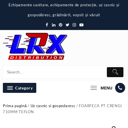
Skip
Echipamente sanitare, echipamente de protecție, uz casnic și
to
content
gospodăresc, grădinărit, vopsit și văruit
Category
MENU
Prima pagină
/
Uz casnic si gospodaresc
/ FOARFECA PT CRENGI
710MM TEFLON