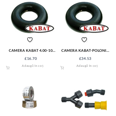
CAMERA KABAT 4.00-10
CAMERA KABAT-POLONIA
TR13 400-10KB
650-16 650/16KB
£
16.70
£
34.53
Adaugă în coș
Adaugă în coș