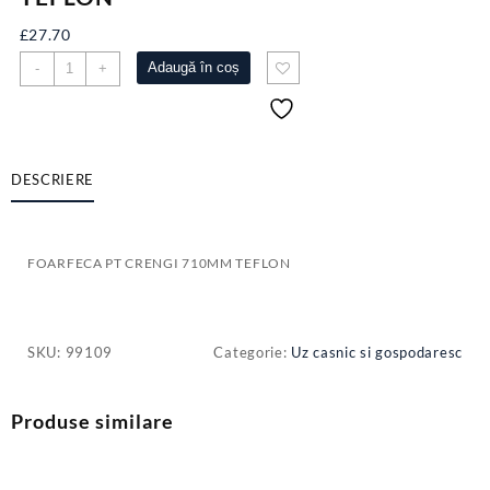
£
27.70
Cantitate
Adaugă în coș
-
+
FOARFECA
PT
CRENGI
710MM
TEFLON
DESCRIERE
FOARFECA PT CRENGI 710MM TEFLON
SKU:
99109
Categorie:
Uz casnic si gospodaresc
Produse similare