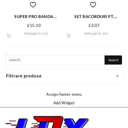
SUPER PRO BANDA
SET RACORDURI PT.
ALUMINIU 50MX48MM
VERMOREL 89538
£
15.10
£
3.07
SPBA50X48M
Adaugă în coș
Adaugă în coș
.
Filtrare produse
Assign footer menu
Add Widget