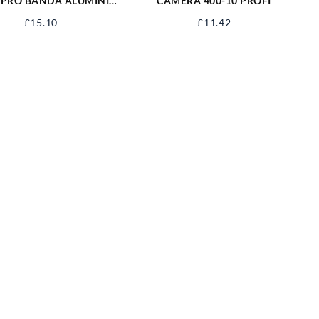
 PRO BANDA ALUMINIU
CAMERA 400-10 PROFI
X48MM SPBA50X48M
£
15.10
£
11.42