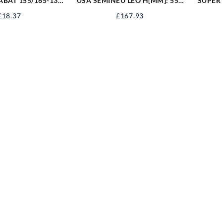
BAT 155/165-13
USA SEMINEU LEO H[MM]: 555
SUPER
13 C342
B[MM]: 345 660066
50M
£
18.37
£
167.93