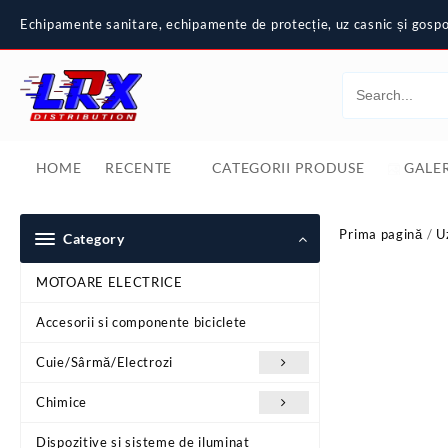
Skip
Echipamente sanitare, echipamente de protecție, uz casnic și gospod
to
content
HOME
RECENTE
CATEGORII PRODUSE
GALER
Prima pagină
/
U
Category
MOTOARE ELECTRICE
Accesorii si componente biciclete
Cuie/Sârmă/Electrozi
Chimice
Dispozitive si sisteme de iluminat