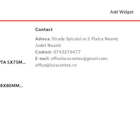
Add Widget
Contact
Adresa:
Strada Spicului nr.2 Piatra Neamț
Judet Neamt
Contact:
0743276477
E-mail:
officeluracontex@gmail.com;
75MM
office@luracontex.ro
 18X80MM