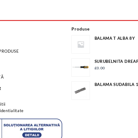
Produse
BALAMA T ALBA 8Y
 PRODUSE
SURUBELNITA DREAPTA 5X
60953
£
0.00
TĂ
BALAMA SUDABILA
R
EV-OP18A
s
tii
identialitate