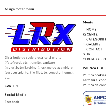
Assign footer menu
Meniu
HOME
RECENTE
CATEGORII
GALERIE
CONTACT
ȘTIRI
Distribuție de scule electrice si unelte
CERERE OFER
(Yato,Vorel, etc.), unelte, sanitare
(nipluri,baterii,robineți), organe de asamblare
Politica GDP
(suruburi,piulițe, tije filetate, conectori lemn.),
Politica cookie
etc.
Termeni si condi
Politica de conf
CARIERE
Social Media
Facebook