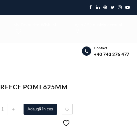
My Favourite
Wishlist
Login / Signup
My account
Contact
+40 743 276 477
RFECE POMI 625MM
7
antitate
+
Adaugă în coș
OARFECE
OMI
625MM