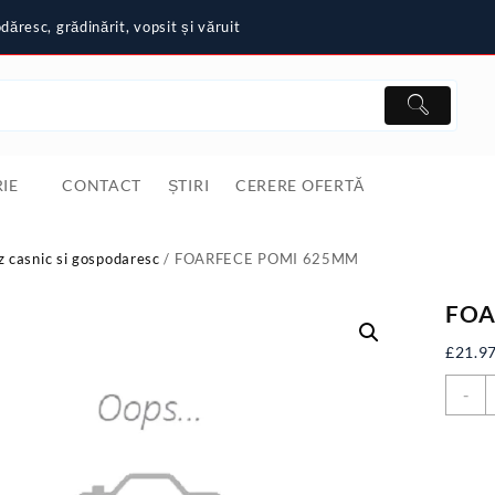
ăresc, grădinărit, vopsit și văruit
IE
CONTACT
ȘTIRI
CERERE OFERTĂ
z casnic si gospodaresc
/ FOARFECE POMI 625MM
FOA
£
21.9
C
-
F
P