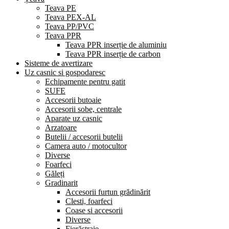
Teava PE
Teava PEX-AL
Teava PP/PVC
Teava PPR
Teava PPR inserție de aluminiu
Teava PPR inserție de carbon
Sisteme de avertizare
Uz casnic si gospodaresc
Echipamente pentru gatit
SUFE
Accesorii butoaie
Accesorii sobe, centrale
Aparate uz casnic
Arzatoare
Butelii / accesorii butelii
Camera auto / motocultor
Diverse
Foarfeci
Găleți
Gradinarit
Accesorii furtun grădinărit
Clesti, foarfeci
Coase si accesorii
Diverse
Fierăstraie