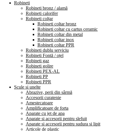
Robineti
Robineti bronz / alamă
Robineti calorifer
Robineti colțar
Robineti coltar bronz
Robineti coltar cu cartus ceramic
Robineti coltar din metal
Robineti coltar inox
Robineti coltar PPR
Robineti dublu serviciu
Robineti Fontă / oțel
Robineti gaz
Robineti golire
Robineti PEX-AL
Robineti PP
Robineti PPR
Scule si unelte
Abrazive, perii din sârmă
Accesorii curatenie
Amestecatoare
Amplificatoare de forta
Aparate cu jet de apa
Aparate si accesorii pentru slefuit
Aparate si accesorii pentru sudura si lipit
Articole de plastic