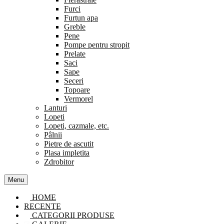
Furci
Furtun apa
Greble
Pene
Pompe pentru stropit
Prelate
Saci
Sape
Seceri
Topoare
Vermorel
Lanturi
Lopeti
Lopeti, cazmale, etc.
Pâlnii
Pietre de ascutit
Plasa impletita
Zdrobitor
Menu
HOME
RECENTE
CATEGORII PRODUSE