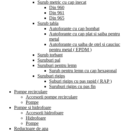
Surub metric cu cap inecat
Din 960
Din 961
Din 965
Surub tabla
Autoforante cu cap bombat
Autoforante cu cap plat si saiba pentru
metal
Autoforante cu saiba de otel si cauciuc
pentru metal ( EPDM )
Surub torbant
Suruburi pal
Suruburi pentru lemn
Surub pentru lemn cu cap hexagonal
Suruburi rigips
Suburi rigips cu pas rapid ( RAP )
Suruburi rigips cu pas fin
Pompe recirculare
Accesorii pompe recirculare
Pompe
Pompe si hidrofoare
Accesorii hidrofoare
Hidrofoare
Pompe
Reductoare de apa