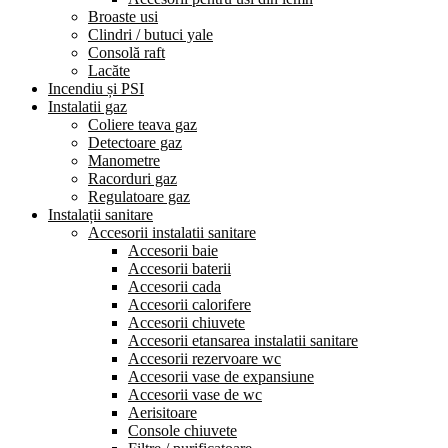
Broaste usi
Clindri / butuci yale
Consolă raft
Lacăte
Incendiu și PSI
Instalatii gaz
Coliere teava gaz
Detectoare gaz
Manometre
Racorduri gaz
Regulatoare gaz
Instalații sanitare
Accesorii instalatii sanitare
Accesorii baie
Accesorii baterii
Accesorii cada
Accesorii calorifere
Accesorii chiuvete
Accesorii etansarea instalatii sanitare
Accesorii rezervoare wc
Accesorii vase de expansiune
Accesorii vase de wc
Aerisitoare
Console chiuvete