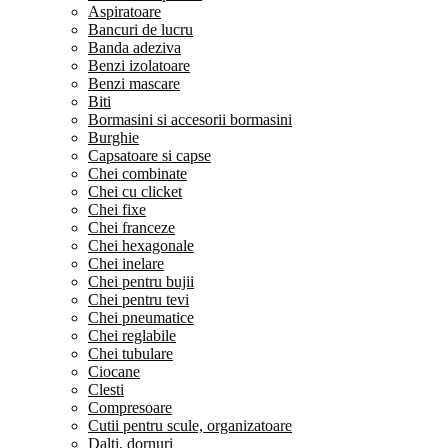
Aspiratoare
Bancuri de lucru
Banda adeziva
Benzi izolatoare
Benzi mascare
Biti
Bormasini si accesorii bormasini
Burghie
Capsatoare si capse
Chei combinate
Chei cu clicket
Chei fixe
Chei franceze
Chei hexagonale
Chei inelare
Chei pentru bujii
Chei pentru tevi
Chei pneumatice
Chei reglabile
Chei tubulare
Ciocane
Clesti
Compresoare
Cutii pentru scule, organizatoare
Dalti, dornuri