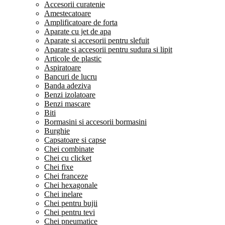
Accesorii curatenie
Amestecatoare
Amplificatoare de forta
Aparate cu jet de apa
Aparate si accesorii pentru slefuit
Aparate si accesorii pentru sudura si lipit
Articole de plastic
Aspiratoare
Bancuri de lucru
Banda adeziva
Benzi izolatoare
Benzi mascare
Biti
Bormasini si accesorii bormasini
Burghie
Capsatoare si capse
Chei combinate
Chei cu clicket
Chei fixe
Chei franceze
Chei hexagonale
Chei inelare
Chei pentru bujii
Chei pentru tevi
Chei pneumatice