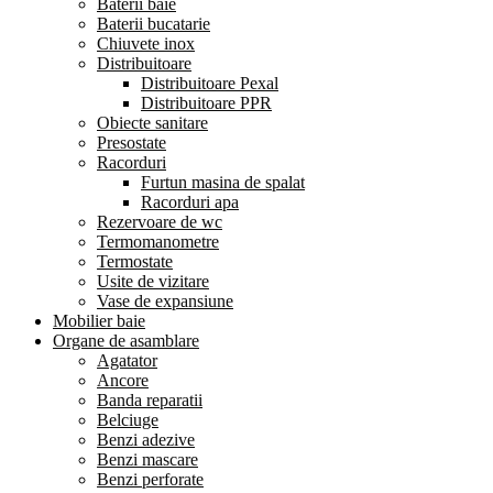
Baterii baie
Baterii bucatarie
Chiuvete inox
Distribuitoare
Distribuitoare Pexal
Distribuitoare PPR
Obiecte sanitare
Presostate
Racorduri
Furtun masina de spalat
Racorduri apa
Rezervoare de wc
Termomanometre
Termostate
Usite de vizitare
Vase de expansiune
Mobilier baie
Organe de asamblare
Agatator
Ancore
Banda reparatii
Belciuge
Benzi adezive
Benzi mascare
Benzi perforate