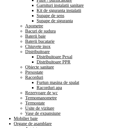
Filtre / purificatoare
Garnituri instalatii sanitare
Kit de siguranta instalatii
Supape de sens
Supape de siguranta
Apometre
Bacuri de sudura
Baterii baie
Baterii bucatarie
Chiuvete inox
Distribuitoare
Distribuitoare Pexal
Distribuitoare PPR
Obiecte sanitare
Presostate
Racorduri
Furtun masina de spalat
Racorduri apa
Rezervoare de wc
Termomanometre
Termostate
Usite de vizitare
Vase de expansiune
Mobilier baie
Organe de asamblare