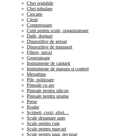
Chei reglabile
Chei tubulare
Ciocane
Clesti
Compresoare
Cutii pentru scule, organizatoare
Dalti, dornuri
Dispozitive de gresat
Dispozitive de transport
Filiere, tarozi
Generatoare
Instrumente de cantarit
Instrumente de masura si control
Menghine
Pile, polizoare
Pistoale cu aer
Pistoale pentru silicon
Pistoale pentru spuma
Prese
Roabe
Scripeti, corzi, sfori…
Scule depanare auto
Scule pentru cuie
Scule pentru marcari
Scule pentru taiat, decupat