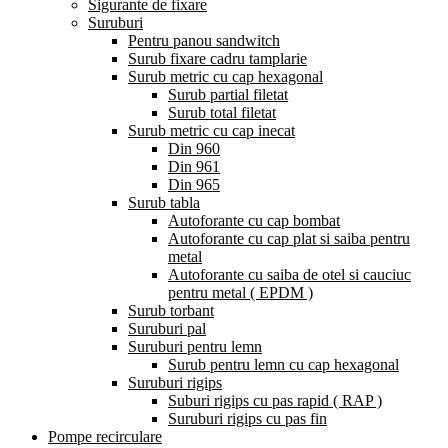
Sigurante de fixare
Suruburi
Pentru panou sandwitch
Surub fixare cadru tamplarie
Surub metric cu cap hexagonal
Surub partial filetat
Surub total filetat
Surub metric cu cap inecat
Din 960
Din 961
Din 965
Surub tabla
Autoforante cu cap bombat
Autoforante cu cap plat si saiba pentru
metal
Autoforante cu saiba de otel si cauciuc
pentru metal ( EPDM )
Surub torbant
Suruburi pal
Suruburi pentru lemn
Surub pentru lemn cu cap hexagonal
Suruburi rigips
Suburi rigips cu pas rapid ( RAP )
Suruburi rigips cu pas fin
Pompe recirculare