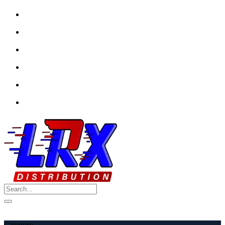
My Favourite
Wishlist
Login / Signup
My account
Category