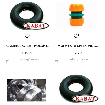
CAMERA KABAT-POLONIA
MUFA FURTUN 34 VRAC
4.00-8 TR13 400-8KB
89231
£
15.36
£
2.79
Adaugă în coș
Adaugă în coș