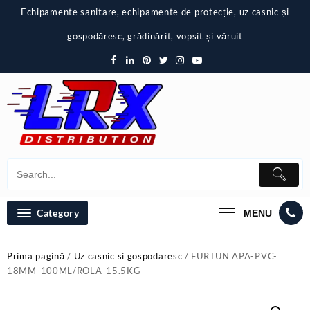
Skip
Echipamente sanitare, echipamente de protecție, uz casnic și
to
content
gospodăresc, grădinărit, vopsit și văruit
Category
MENU
Prima pagină
/
Uz casnic si gospodaresc
/ FURTUN APA-PVC-
18MM-100ML/ROLA-15.5KG