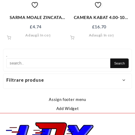
SARMA MOALE ZINCATA
CAMERA KABAT 4.00-10
TERMIC FI 4 MM
TR13 400-10KB
£
4.74
£
16.70
Adaugă în coș
Adaugă în coș
.
Filtrare produse
Assign footer menu
Add Widget