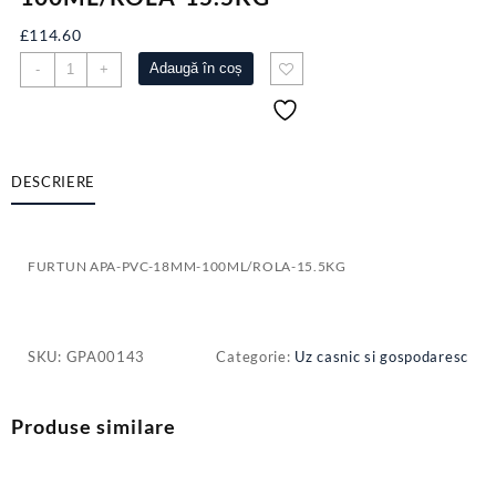
£
114.60
Cantitate
Adaugă în coș
-
+
FURTUN
APA-
PVC-
18MM-
100ML/ROLA-
DESCRIERE
15.5KG
FURTUN APA-PVC-18MM-100ML/ROLA-15.5KG
SKU:
GPA00143
Categorie:
Uz casnic si gospodaresc
Produse similare