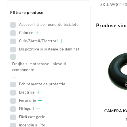
SKU:
WQC1E
Filtrare produse
Accesorii si componente biciclete
Produse sim
Chimice
Cuie/Sârmă/Electrozi
Dispozitive si sisteme de iluminat
Drujba si motocoase - piese si
componente
Echipamente de protectie
Electrice
Feronerie
Fitinguri
CAMERA KA
TR
Fără categorie
Incendiu și PSI