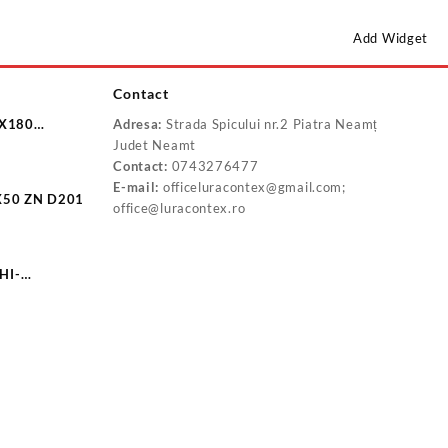
Add Widget
Contact
8X180
Adresa:
Strada Spicului nr.2 Piatra Neamț
0
Judet Neamt
Contact:
0743276477
E-mail:
officeluracontex@gmail.com;
X50 ZN D201
office@luracontex.ro
HI-