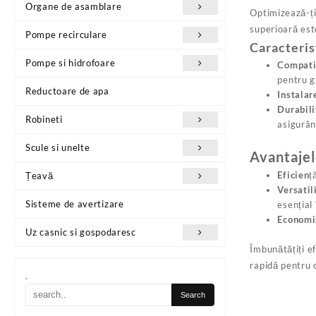
Organe de asamblare
Optimizează-ți
superioară este
Pompe recirculare
Caracteris
Pompe si hidrofoare
Compatib
pentru gr
Reductoare de apa
Instalar
Durabili
Robineti
asigurân
Scule si unelte
Avantajel
Eficien
Țeavă
Versatil
Sisteme de avertizare
esențial
Economi
Uz casnic si gospodaresc
Îmbunătățiți ef
rapidă pentru 
.