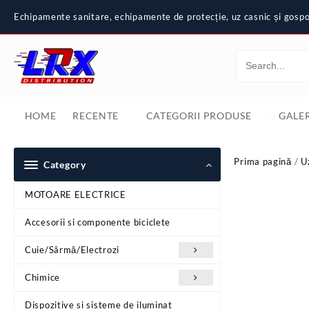
Skip
Echipamente sanitare, echipamente de protecție, uz casnic și gospod
to
content
HOME
RECENTE
CATEGORII PRODUSE
GALER
Prima pagină
/
U
Category
MOTOARE ELECTRICE
Accesorii si componente biciclete
Cuie/Sârmă/Electrozi
Chimice
Dispozitive si sisteme de iluminat