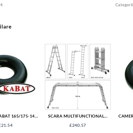
34
Categori
ilare
BAT 165/175-14
SCARA MULTIFUNCTIONALA
CAMER
13 C343
3,4 M 4X3 TREPTE 17704
£
21.54
£
240.57