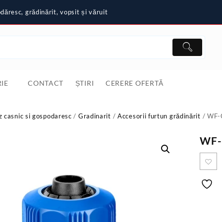
ăresc, grădinărit, vopsit și văruit
IE
CONTACT
ȘTIRI
CERERE OFERTĂ
z casnic si gospodaresc
/
Gradinarit
/
Accesorii furtun grădinărit
/ WF-
WF-