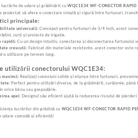
 lucrările de udare și grădinărit cu
WQC1E34 WF-CONECTOR RAPID 
 proiectat să ofere o conectare simplă și sigură între furtunuri, trans
tici principale:
ilitate universală
: Conceput pentru furtunuri de 3/4 inch, acest conec
ădini, curți și proiecte de irigație.
e rapidă
: Cu un design intuitiv, conectarea și deconectarea furtunului s
tate crescută
: Fabricat din materiale rezistente, acest conector este re
d o utilizare pe termen lung.
e utilizării conectorului WQC1E34:
ță maximă
: Realizați conexiuni solide și etanșe între furtunuri, preveni
itate
: Perfect pentru utilizări diverse, de la grădinărit, curățenie, până
 în orice birou sau gospodărie.
sirea apei
: Designul său eficient ajută la reducerea riscului de pierde
iciența lucrărilor din grădină cu
WQC1E34 WF-CONECTOR RAPID PE
o udare comodă și eficientă!