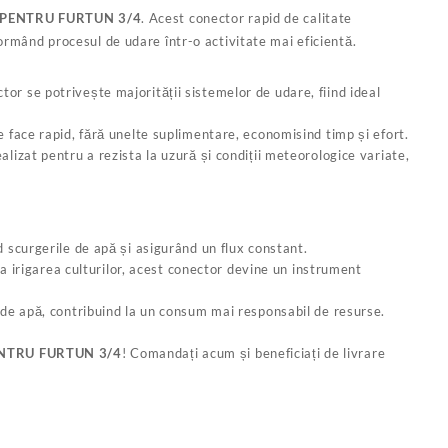
PENTRU FURTUN 3/4
. Acest conector rapid de calitate
formând procesul de udare într-o activitate mai eficientă.
tor se potrivește majorității sistemelor de udare, fiind ideal
e face rapid, fără unelte suplimentare, economisind timp și efort.
alizat pentru a rezista la uzură și condiții meteorologice variate,
nd scurgerile de apă și asigurând un flux constant.
 la irigarea culturilor, acest conector devine un instrument
ri de apă, contribuind la un consum mai responsabil de resurse.
NTRU FURTUN 3/4
! Comandați acum și beneficiați de livrare