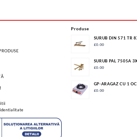
Produse
SURUB DIN 571 TR 
ZN/100 S571M8X18
£
0.00
 PRODUSE
SURUB PAL 7505A 3
£
0.00
TĂ
GP-ARAGAZ CU 1 OC
R
APRINDERE QUARTZ
£
0.00
s
tii
identialitate