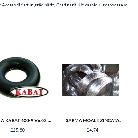
i:
Accesorii furtun grădinărit
,
Gradinarit
,
Uz casnic si gospodaresc
A KABAT 600-9 V6.02.2
SARMA MOALE ZINCATA
600-9KB
TERMIC FI 4 MM
£
25.80
£
4.74