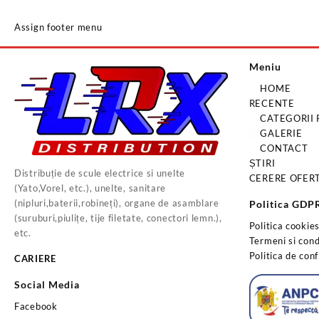
Assign footer menu
Meniu
HOME
RECENTE
CATEGORII
GALERIE
CONTACT
ȘTIRI
Distribuție de scule electrice si unelte
CERERE OFER
(Yato,Vorel, etc.), unelte, sanitare
(nipluri,baterii,robineți), organe de asamblare
Politica GDP
(suruburi,piulițe, tije filetate, conectori lemn.),
Politica cookie
etc.
Termeni si condi
Politica de conf
CARIERE
Social Media
Facebook