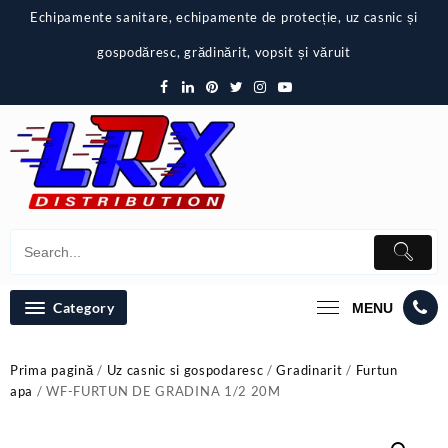
Skip
Echipamente sanitare, echipamente de protecție, uz casnic și
to
content
gospodăresc, grădinărit, vopsit și văruit
Category
MENU
Prima pagină
/
Uz casnic si gospodaresc
/
Gradinarit
/
Furtun
apa
/ WF-FURTUN DE GRADINA 1/2 20M