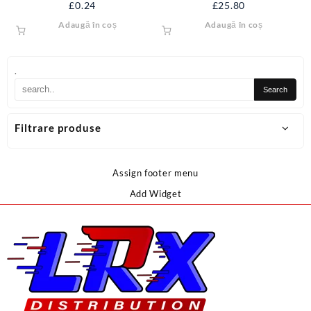
£
0.24
£
25.80
Adaugă în coș
Adaugă în coș
.
Filtrare produse
Assign footer menu
Add Widget