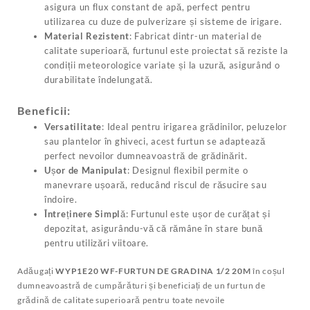
asigura un flux constant de apă, perfect pentru
utilizarea cu duze de pulverizare și sisteme de irigare.
Material Rezistent
: Fabricat dintr-un material de
calitate superioară, furtunul este proiectat să reziste la
condiții meteorologice variate și la uzură, asigurând o
durabilitate îndelungată.
Beneficii:
Versatilitate
: Ideal pentru irigarea grădinilor, peluzelor
sau plantelor în ghiveci, acest furtun se adaptează
perfect nevoilor dumneavoastră de grădinărit.
Ușor de Manipulat
: Designul flexibil permite o
manevrare ușoară, reducând riscul de răsucire sau
îndoire.
Întreținere Simplă
: Furtunul este ușor de curățat și
depozitat, asigurându-vă că rămâne în stare bună
pentru utilizări viitoare.
Adăugați
WYP1E20 WF-FURTUN DE GRADINA 1/2 20M
în coșul
dumneavoastră de cumpărături și beneficiați de un furtun de
grădină de calitate superioară pentru toate nevoile