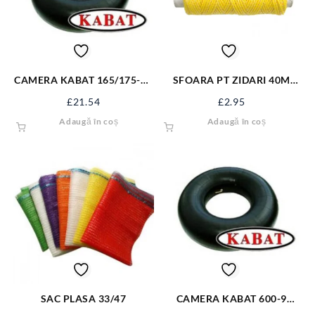
CAMERA KABAT 165/175-14
SFOARA PT ZIDARI 40M
TR13 C343
17490
£
21.54
£
2.95
Adaugă în coș
Adaugă în coș
SAC PLASA 33/47
CAMERA KABAT 600-9
V6.02.2 600-9KB