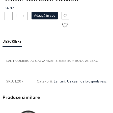
£
4.87
Cantitate
Adaugă în coș
-
+
LANT
COMERCIAL
GALVANIZAT
5.5MM-
50M
DESCRIERE
ROLA-
28.38KG
LANT COMERCIAL GALVANIZAT 5.5MM-50M ROLA-28.38KG
SKU:
L207
Categorii:
Lanturi
,
Uz casnic si gospodaresc
Produse similare