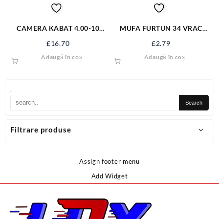
CAMERA KABAT 4.00-10
MUFA FURTUN 34 VRAC
TR13 400-10KB
89231
£
16.70
£
2.79
Adaugă în coș
Adaugă în coș
.
Filtrare produse
Assign footer menu
Add Widget