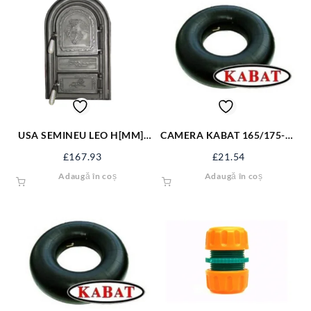
USA SEMINEU LEO H[MM]:
CAMERA KABAT 165/175-14
555 B[MM]: 345 660066
TR13 C343
£
167.93
£
21.54
Adaugă în coș
Adaugă în coș