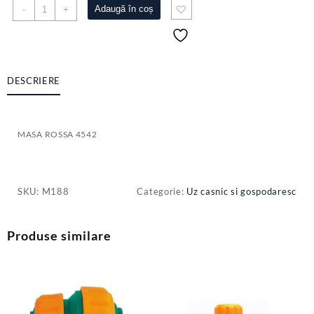
Cantitate
Adaugă în coș
-
+
MASA
ROSSA
4542
DESCRIERE
MASA ROSSA 4542
SKU:
M188
Categorie:
Uz casnic si gospodaresc
Produse similare