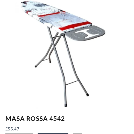
MASA ROSSA 4542
£
55.47