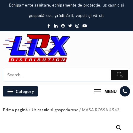
Skip
Echipamente sanitare, echipamente de protecție, uz casnic și
to
content
gospodăresc, grădinărit, vopsit și văruit
Category
MENU
Prima pagină
/
Uz casnic si gospodaresc
/ MASA ROSSA 4542