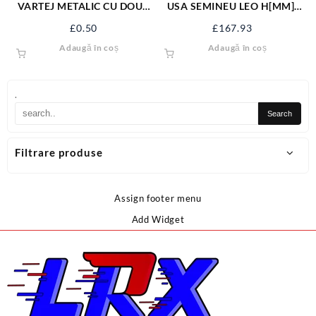
VARTEJ METALIC CU DOUA
USA SEMINEU LEO H[MM]:
INELE 28X18
555 B[MM]: 345 660066
£
0.50
£
167.93
Adaugă în coș
Adaugă în coș
.
Filtrare produse
Assign footer menu
Add Widget