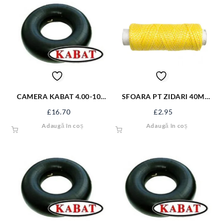
CAMERA KABAT 4.00-10
SFOARA PT ZIDARI 40M
TR13 400-10KB
17490
£
16.70
£
2.95
Adaugă în coș
Adaugă în coș