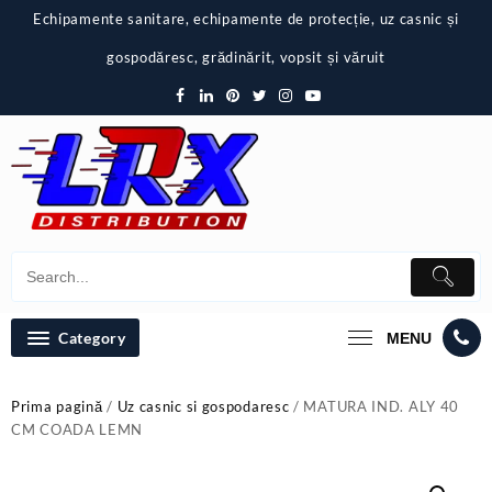
Skip
Echipamente sanitare, echipamente de protecție, uz casnic și
to
content
gospodăresc, grădinărit, vopsit și văruit
Category
MENU
Prima pagină
/
Uz casnic si gospodaresc
/ MATURA IND. ALY 40
CM COADA LEMN