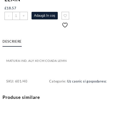
£
18.57
Cantitate
Adaugă în coș
-
+
MATURA
IND.
ALY
40
CM
DESCRIERE
COADA
LEMN
MATURA IND. ALY 40 CM COADA LEMN
SKU:
601/40
Categorie:
Uz casnic si gospodaresc
Produse similare