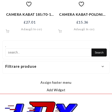
CAMERA KABAT 185/70-15
CAMERA KABAT-POLONIA
TR13 C344
4.00-8 TR13 400-8KB
£
27.01
£
15.36
Adaugă în coș
Adaugă în coș
.
Filtrare produse
Assign footer menu
Add Widget