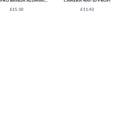
 PRO BANDA ALUMINIU
CAMERA 400-10 PROFI
X48MM SPBA50X48M
£
15.10
£
11.42