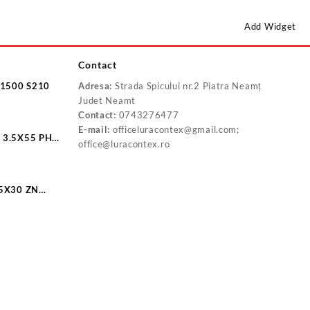
Add Widget
Contact
IN 127 4 ZN/1500 S210
Adresa:
Strada Spicului nr.2 Piatra Neamț
Judet Neamt
Contact:
0743276477
E-mail:
officeluracontex@gmail.com;
 3.5X55 PH2
office@luracontex.ro
.5X30 ZN