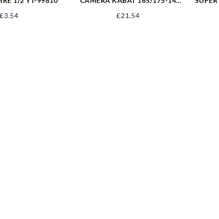
RE 1/2 YT-99810
CAMERA KABAT 165/175-14
SUPER
TR13 C343
50M
£
3.54
£
21.54