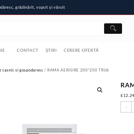
ăresc, grădinărit, vopsit și văruit
IE
CONTACT
ȘTIRI
CERERE OFERTĂ
z casnic si gospodaresc
/ RAMA AERISIRE 200*200 TRU6
RAM
£
12.2
C
-
A
2
T