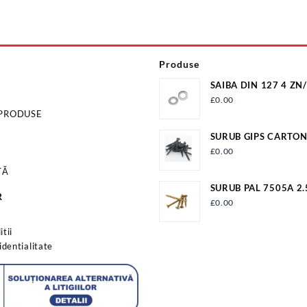
Produse
SAIBA D
£
0.00
 PRODUSE
SURUB GIPS CARTON
200.04.74
£
0.00
TĂ
SURUB PAL 7505A 2
R
SP2.5X30ST
£
0.00
s
tii
identialitate