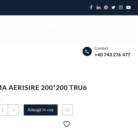
My Favourite
Wishlist
Login / Signup
My account
Contact
+40 743 276 477
A AERISIRE 200*200 TRU6
4
antitate
+
Adaugă în coș
RAMA
ERISIRE
00*200
RU6