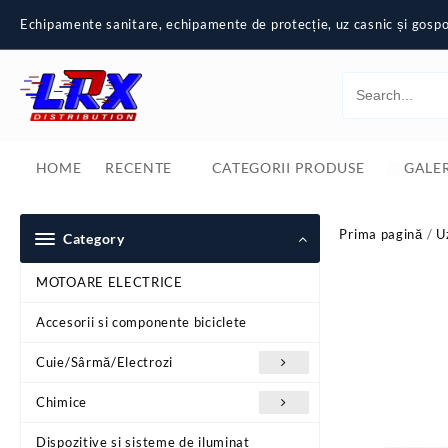
Skip
Echipamente sanitare, echipamente de protecție, uz casnic și gospod
to
content
HOME
RECENTE
CATEGORII PRODUSE
GALER
Prima pagină
/
U
Category
MOTOARE ELECTRICE
Accesorii si componente biciclete
Cuie/Sârmă/Electrozi
Chimice
Dispozitive si sisteme de iluminat