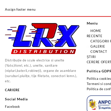
Assign footer menu
Meniu
HOME
RECENTE
CATEGORII
GALERIE
CONTACT
ȘTIRI
Distribuție de scule electrice si unelte
CERERE OFER
(Yato,Vorel, etc.), unelte, sanitare
(nipluri,baterii,robineți), organe de asamblare
Politica GDP
(suruburi,piulițe, tije filetate, conectori lemn.),
Politica cookie
etc.
Termeni si condi
Politica de conf
CARIERE
Social Media
Facebook