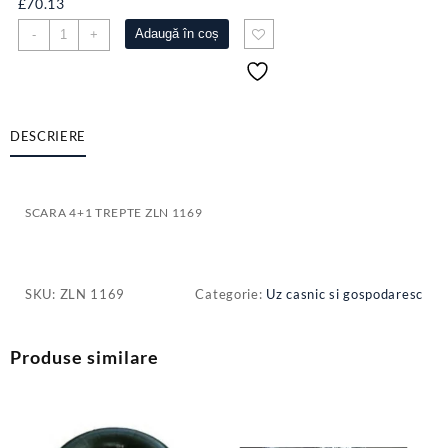
£
70.13
Cantitate
Adaugă în coș
-
+
SCARA
4+1
TREPTE
ZLN
1169
DESCRIERE
SCARA 4+1 TREPTE ZLN 1169
SKU:
ZLN 1169
Categorie:
Uz casnic si gospodaresc
Produse similare