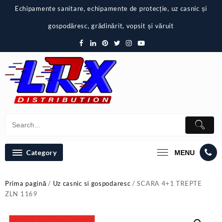
Skip
Echipamente sanitare, echipamente de protecție, uz casnic și
to
content
gospodăresc, grădinărit, vopsit și văruit
Category
MENU
Prima pagină
/
Uz casnic si gospodaresc
/ SCARA 4+1 TREPTE
ZLN 1169