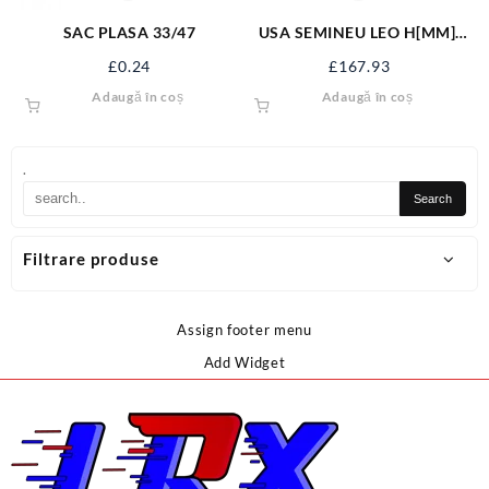
SAC PLASA 33/47
USA SEMINEU LEO H[MM]:
555 B[MM]: 345 660066
£
0.24
£
167.93
Adaugă în coș
Adaugă în coș
.
Filtrare produse
Assign footer menu
Add Widget