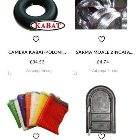
CAMERA KABAT-POLONIA
SARMA MOALE ZINCATA
650-16 650/16KB
TERMIC FI 4 MM
£
34.53
£
4.74
Adaugă în coș
Adaugă în coș