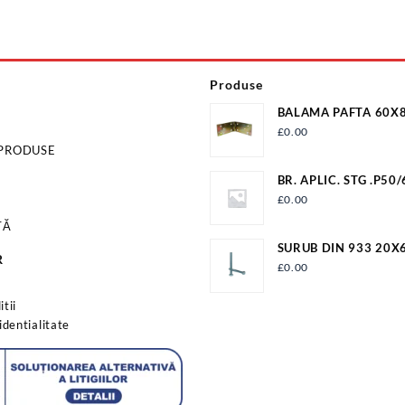
Produse
BALAMA PAFTA 60X8
BF60
£
0.00
 PRODUSE
BR. APLIC. STG .P50
12009P506500VM2
£
0.00
TĂ
SURUB DIN 933 20X6
R
S933M20X60G8
£
0.00
s
tii
identialitate