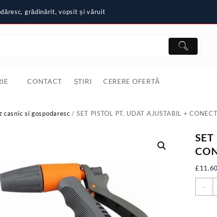
ăresc, grădinărit, vopsit și văruit
IE
CONTACT
ȘTIRI
CERERE OFERTĂ
z casnic si gospodaresc
/ SET PISTOL PT. UDAT AJUSTABIL + CONE
SET
CON
£
11.6
C
-
S
P
P