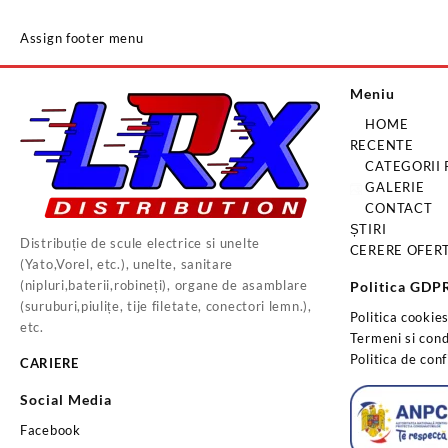
Assign footer menu
Meniu
HOME
RECENTE
CATEGORII
GALERIE
CONTACT
ȘTIRI
Distribuție de scule electrice si unelte
CERERE OFER
(Yato,Vorel, etc.), unelte, sanitare
(nipluri,baterii,robineți), organe de asamblare
Politica GDP
(suruburi,piulițe, tije filetate, conectori lemn.),
Politica cookie
etc.
Termeni si condi
Politica de conf
CARIERE
Social Media
Facebook