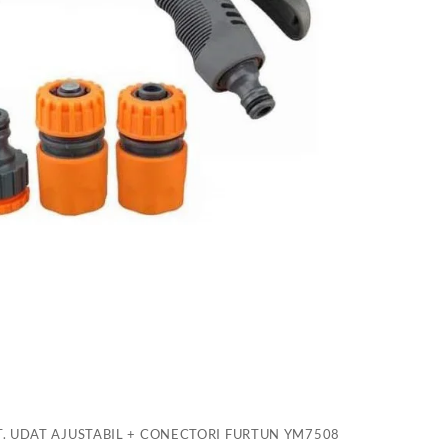
U
A
+
C
F
Y
PT. UDAT AJUSTABIL + CONECTORI FURTUN YM7508