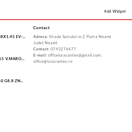
Add Widget
Contact
8X1.45 EV-
Adresa:
Strada Spicului nr.2 Piatra Neamț
Judet Neamt
Contact:
0743276477
E-mail:
officeluracontex@gmail.com;
/65 V.MARO
office@luracontex.ro
LV
0 G8.8 ZN