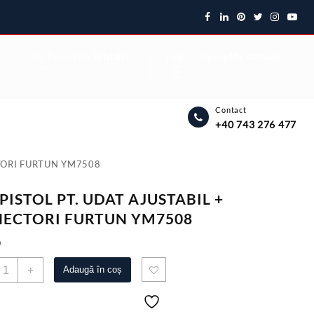
My Favourite
Wishlist
Login / Signup
My account
Contact
+40 743 276 477
CTORI FURTUN YM7508
 PISTOL PT. UDAT AJUSTABIL +
ECTORI FURTUN YM7508
0
antitate
+
Adaugă în coș
ET
ISTOL
T.