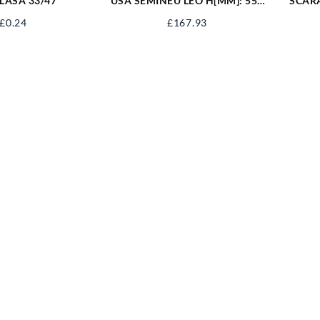
LASA 33/47
USA SEMINEU LEO H[MM]: 555
SCAR
B[MM]: 345 660066
3,4
£
0.24
£
167.93