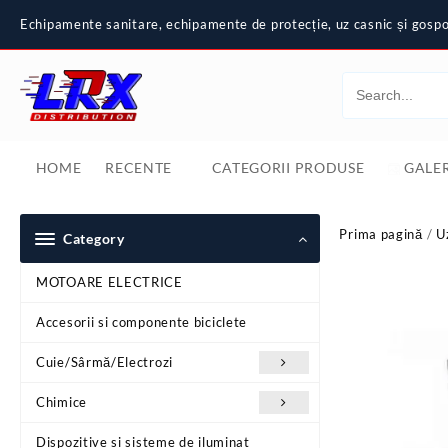
Skip
Echipamente sanitare, echipamente de protecție, uz casnic și gospod
to
content
HOME
RECENTE
CATEGORII PRODUSE
GALER
Prima pagină
/
U
Category
MOTOARE ELECTRICE
Accesorii si componente biciclete
Cuie/Sârmă/Electrozi
Chimice
Dispozitive si sisteme de iluminat