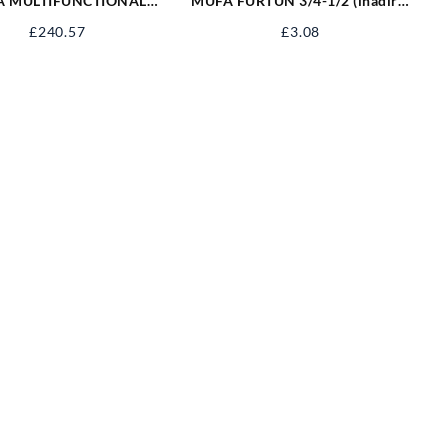
A MULTIFUNCTIONALA
MUFA FURTUN 3/4-1/2 (inadire)
 M 4X3 TREPTE 17704
89234
£
240.57
£
3.08