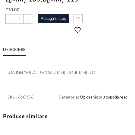
£
10.00
Cantitate
Adaugă în coș
-
+
USA
DIN
TABLA
NEAGRA
L[MM]-165;B[MM]-115
DESCRIERE
USA DIN TABLA NEAGRA L[MM]-165;B[MM]-115
SKU:
660356
Categorie:
Uz casnic si gospodaresc
Produse similare