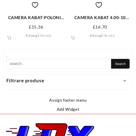
CAMERA KABAT-POLONIA
CAMERA KABAT 4.00-10
4.00-8 TR13 400-8KB
TR13 400-10KB
£
15.36
£
16.70
Adaugă în coș
Adaugă în coș
.
Filtrare produse
Assign footer menu
Add Widget