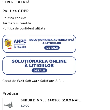
CERERE OFERTĂ
Politica GDPR
Politica cookies
Termeni si conditii
Politica de confidentialitate
Creat de
Wolf Software Solutions S.R.L.
Produse
SURUB DIN 933 14X100 G10.9 NAT
S933M14X100G10.9
£
0.00