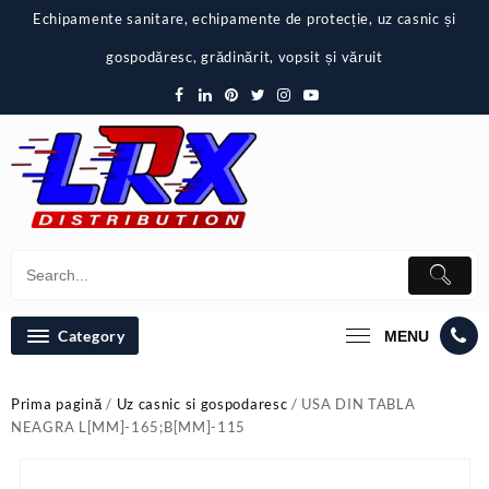
Skip
Echipamente sanitare, echipamente de protecție, uz casnic și
to
content
gospodăresc, grădinărit, vopsit și văruit
Category
MENU
Prima pagină
/
Uz casnic si gospodaresc
/ USA DIN TABLA
NEAGRA L[MM]-165;B[MM]-115