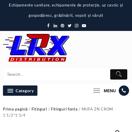
Skip
Echipamente sanitare, echipamente de protecție, uz casnic și
to
content
gospodăresc, grădinărit, vopsit și văruit
Category
MENU
Prima pagină
/
Fitinguri
/
Fitinguri fonta
/ MUFA ZN CROM
1’1/2*1’1/4