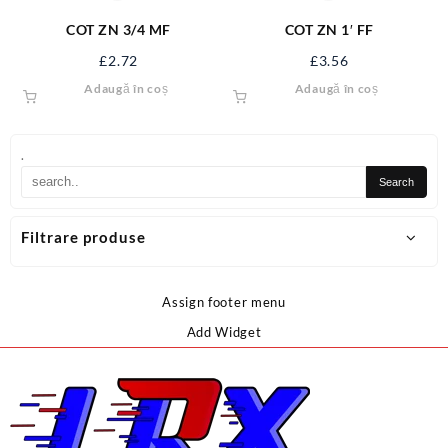
COT ZN 3/4 MF
COT ZN 1′ FF
£
2.72
£
3.56
Adaugă în coș
Adaugă în coș
.
Filtrare produse
Assign footer menu
Add Widget