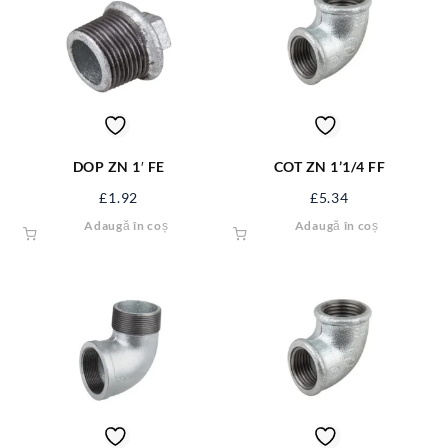
DOP ZN 1′ FE
COT ZN 1’1/4 FF
£
1.92
£
5.34
Adaugă în coș
Adaugă în coș