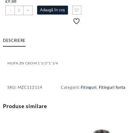
£
9.88
Cantitate
Adaugă în coș
-
+
MUFA
ZN
CROM
1'1/2*1'1/4
DESCRIERE
MUFA ZN CROM 1’1/2*1’1/4
SKU:
MZC112114
Categorii:
Fitinguri
,
Fitinguri fonta
Produse similare