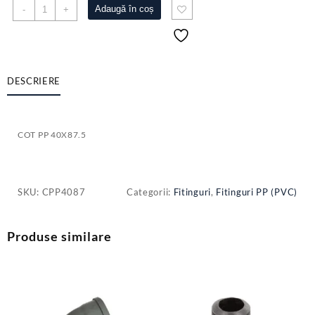
Cantitate
Adaugă în coș
-
+
COT
PP
40X87.5
DESCRIERE
COT PP 40X87.5
SKU:
CPP4087
Categorii:
Fitinguri
,
Fitinguri PP (PVC)
Produse similare