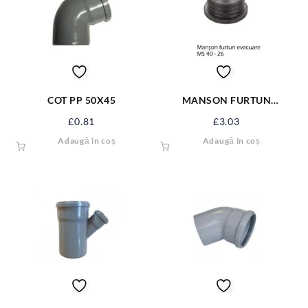
COT PP 50X45
MANSON FURTUN
EVACUARE MS 40-26
£
0.81
£
3.03
Adaugă în coș
Adaugă în coș