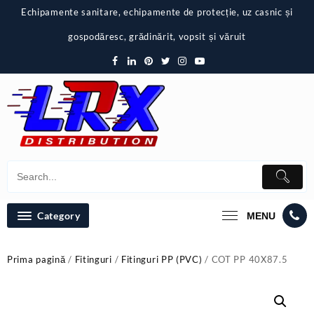
Skip
Echipamente sanitare, echipamente de protecție, uz casnic și
to
content
gospodăresc, grădinărit, vopsit și văruit
Category
MENU
Prima pagină
/
Fitinguri
/
Fitinguri PP (PVC)
/ COT PP 40X87.5