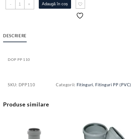
Cantitate
Adaugă în coș
-
+
DOP
PP
110
DESCRIERE
DOP PP 110
SKU:
DPP110
Categorii:
Fitinguri
,
Fitinguri PP (PVC)
Produse similare