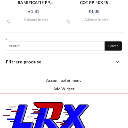
RAMIFICATIE PP
COT PP 40X45
32X32X87.5
£
1.81
£
1.08
Adaugă în coș
Adaugă în coș
.
Filtrare produse
Assign footer menu
Add Widget