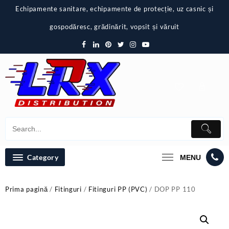
Skip
Echipamente sanitare, echipamente de protecție, uz casnic și
to
content
gospodăresc, grădinărit, vopsit și văruit
Category
MENU
Prima pagină
/
Fitinguri
/
Fitinguri PP (PVC)
/ DOP PP 110