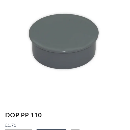
DOP PP 110
£
1.71